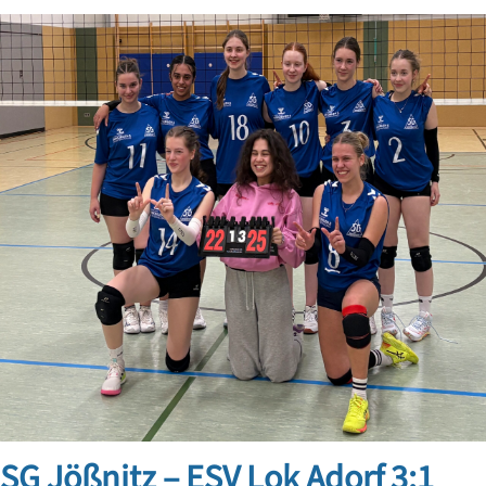
SG Jößnitz – ESV Lok Adorf 3:1